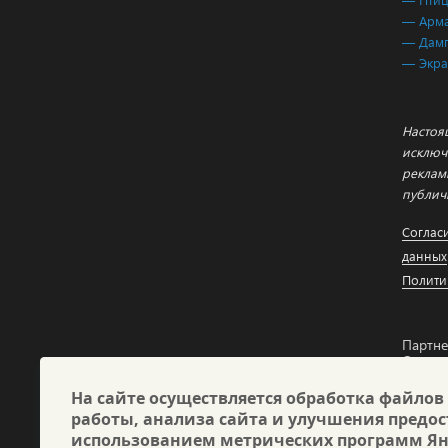
— Арма
— Дам
— Экр
Настоя
исключ
реклам
публич
Соглас
данных
Полити
Партне
Оптико
констр
«АСТР
На сайте осуществляется обработка файлов
работы, анализа сайта и улучшения предос
использованием метрических программ Ян