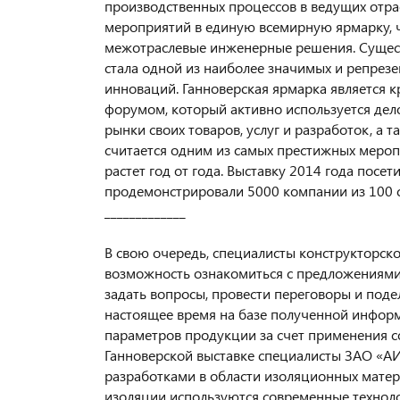
производственных процессов в ведущих отра
мероприятий в единую всемирную ярмарку, 
межотраслевые инженерные решения. Сущес
стала одной из наиболее значимых и репрез
инноваций. Ганноверская ярмарка являетс
форумом, который активно используется де
рынки своих товаров, услуг и разработок, а
считается одним из самых престижных мероп
растет год от года. Выставку 2014 года посет
продемонстрировали 5000 компании из 100 с
_____________
В свою очередь, специалисты конструкторск
возможность ознакомиться с предложениями
задать вопросы, провести переговоры и поде
настоящее время на базе полученной информ
параметров продукции за счет применения с
Ганноверской выставке специалисты ЗАО «А
разработками в области изоляционных матер
изоляции используются современные технол