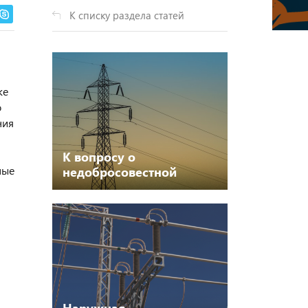
К списку раздела статей
ке
о
ния
К вопросу о
ные
недобросовестной
конкуренции