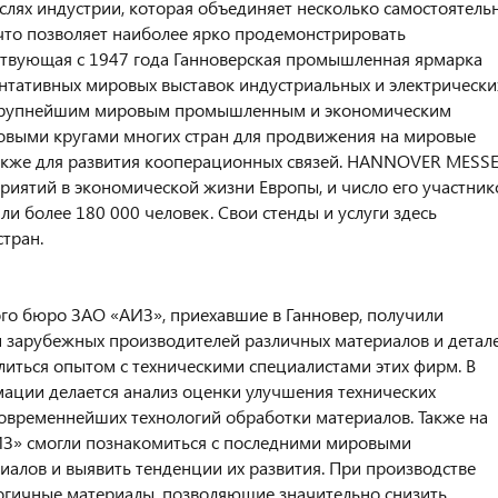
слях индустрии, которая объединяет несколько самостоятель
что позволяет наиболее ярко продемонстрировать
твующая с 1947 года Ганноверская промышленная ярмарка
ентативных мировых выставок индустриальных и электрически
я крупнейшим мировым промышленным и экономическим
ловыми кругами многих стран для продвижения на мировые
 также для развития кооперационных связей. HANNOVER MESS
риятий в экономической жизни Европы, и число его участник
или более 180 000 человек. Свои стенды и услуги здесь
тран.
ого бюро ЗАО «АИЗ», приехавшие в Ганновер, получили
 зарубежных производителей различных материалов и детале
литься опытом с техническими специалистами этих фирм. В
ации делается анализ оценки улучшения технических
овременнейших технологий обработки материалов. Также на
ИЗ» смогли познакомиться с последними мировыми
иалов и выявить тенденции их развития. При производстве
огичные материалы, позволяющие значительно снизить