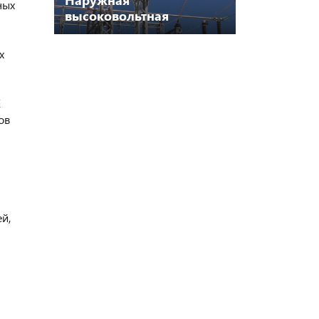
Наружная
ных
высоковольтная
изоляция: технологии
завтрашнего дня
х
E
ов
й,