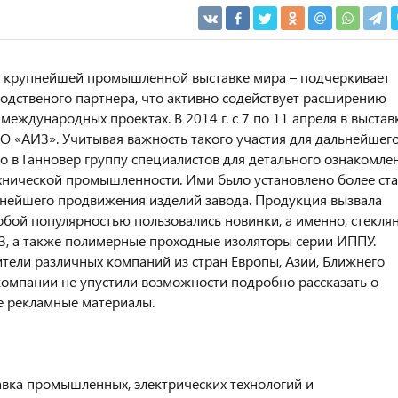
 – крупнейшей промышленной выставке мира – подчеркивает
водственого партнера, что активно содействует расширению
еждународных проектaх. В 2014 г. с 7 по 11 апреля в выстав
О «АИЗ». Учитывая важность такого участия для дальнейшег
о в Ганновер группу специалистов для детального ознакомле
хнической промышленности. Ими было установлено более ста
ьнейшего продвижения изделий завода. Продукция вызвала
обой популярностью пользовались новинки, а именно, стекля
, a также полимерныe проходныe изоляторы cерии ИППУ.
тели различных компаний из стран Европы, Азии, Ближнего
 компании не упустили возможности подробно рассказать о
е рекламные материалы.
авка промышленных, электрических технологий и