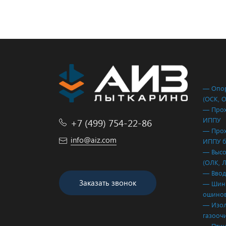
— Опор
(ОСК, 
— Прох
ИППУ
+7 (499) 754-22-86
— Прох
info@aiz.com
ИППУ б
— Высо
(ОЛК, 
— Ввод
Заказать звонок
— Шинн
ошинов
— Изол
газооч
— Птиц