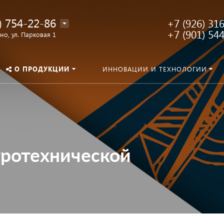
) 754-22-86
+7 (926) 31
+7 (901) 54
о, ул. Парковая 1
О ПРОДУКЦИИ
ИННОВАЦИИ И ТЕХНОЛОГИИ
тротехнической