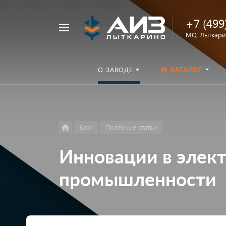
+7 (499
Например,
МО, Лыткарин
ОНШП
Найти
везде
О ЗАВОДЕ
КАТАЛОГ
Блог
Полезные статьи
Инновации в элек
промышленности