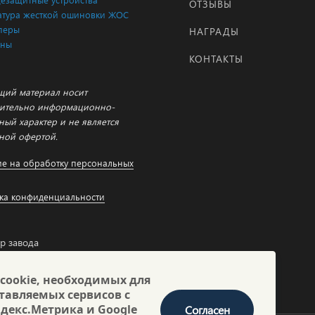
ОТЗЫВЫ
тура жесткой ошиновки ЖОС
перы
НАГРАДЫ
аны
КОНТАКТЫ
щий материал носит
ительно информационно-
ный характер и не является
ной офертой.
ие на обработку персональных
ка конфиденциальности
р завода
-механическое
укторское бюро
ОН»
 cookie, необходимых для
тавляемых сервисов с
декс.Метрика и Google
Согласен