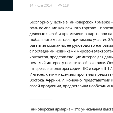
14 июля 2014
118
Бесспорно, участие в Ганноверской ярмарке
роль компании как важного торгово – произ
деловых связей и привлечению партнеров на м
глобального масштаба принимало участие ЗА
развития компании, ее руководство направил
с последними новинками мировой электроте
контактов, представляющих интерес для дал
немалый интерес у посетителей выставки. Ос
штыревые изоляторы серии ШС и серии ШТИЗ
Интерес к этим изделиям проявили представи
Востока, Африки. И, конечно, представители
своей продукции, предоставили необходимы
_____________
Ганноверская ярмарка – это уникальная выст