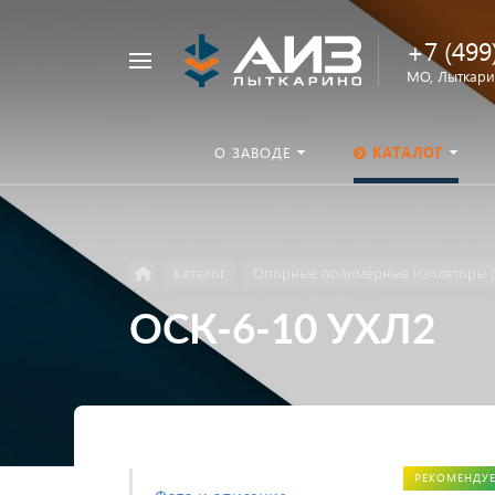
+7 (499
Например,
МО, Лыткарин
ОНШП
Найти
везде
О ЗАВОДЕ
КАТАЛОГ
Каталог
Опорные полимерные изоляторы 
ОСК-6-10 УХЛ2
РЕКОМЕНДУ