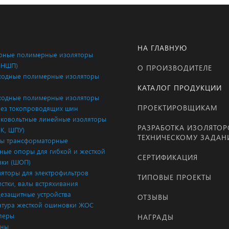
НА ГЛАВНУЮ
ные полимерные изоляторы
ОНШП)
О ПРОИЗВОДИТЕЛЕ
одные полимерные изоляторы
КАТАЛОГ ПРОДУКЦИИ
одные полимерные изоляторы
ПРОЕКТИРОВЩИКАМ
ез токопроводящих шин
ковольтные линейные изоляторы
РАЗРАБОТКА ИЗОЛЯТОР
ЛК, ШПУ)
ТЕХНИЧЕСКОМУ ЗАДА
ы трансформаторные
ые опоры для гибкой и жесткой
СЕРТИФИКАЦИЯ
ки (ШОП)
яторы для электрофильтров
ТИПОВЫЕ ПРОЕКТЫ
истки, валы встряхивания
езащитные устройства
ОТЗЫВЫ
тура жесткой ошиновки ЖОС
перы
НАГРАДЫ
аны