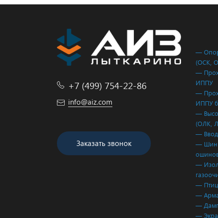
— Опор
(ОСК, 
— Прох
ИППУ
+7 (499) 754-22-86
— Прох
info@aiz.com
ИППУ б
— Высо
(ОЛК, 
— Ввод
Заказать звонок
— Шинн
ошинов
— Изол
газооч
— Птиц
— Арма
— Дам
— Экр