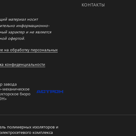
КОНТАКТЫ
щий материал носит
ительно информационно-
ный характер и не является
ной офертой.
ие на обработку персональных
ка конфиденциальности
р завода
-механическое
укторское бюро
ОН»
 cookie, необходимых для
тавляемых сервисов с
декс.Метрика и Google
Согласен
 вы даете
согласие
на
ель полимерных изоляторов и
электросетевого комплекса