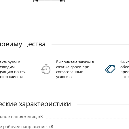
преимущества
ектируем и
Выполняем заказы в
Фикс
изводим
сжатые сроки при
обе
ИППУ от 3-
Вводы
укцию по тех.
согласованных
прио
анию клиента
условиях
выпо
35/400-4500A
трансформаторные
ППВм-35
Подробнее
еские характеристики
Подробнее
ное напряжение, кВ
 рабочее напряжение, кВ