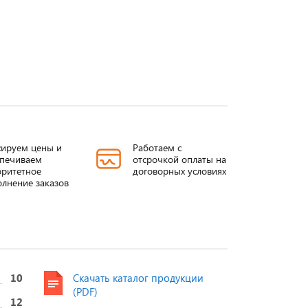
ируем цены и
Работаем с
спечиваем
отсрочкой оплаты на
ОЛК ШПУ-35
Проходные
ИП
ритетное
договорных условиях
лнение заказов
изоляторы
35/
ИППУ
Подробнее
П
Подробнее
10
Скачать каталог продукции
(PDF)
12