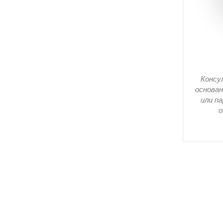
Консу
основан
или п
о