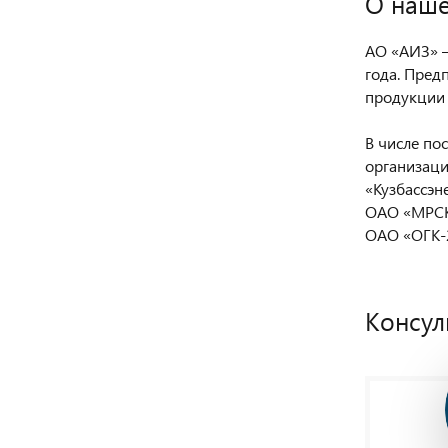
О наше
АО «АИЗ» —
года. Пред
продукции 
В числе по
организаци
«Кузбассэн
ОАО «МРСК
ОАО «ОГК-2
Консул