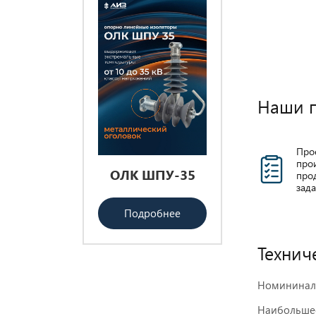
Наши 
Про
про
ды
ОЛК ШПУ-35
Проходные
прод
зад
рматорные
изоляторы
-35
ИППУ
Подробнее
Технич
бнее
Подробнее
Номининаль
Наибольшее