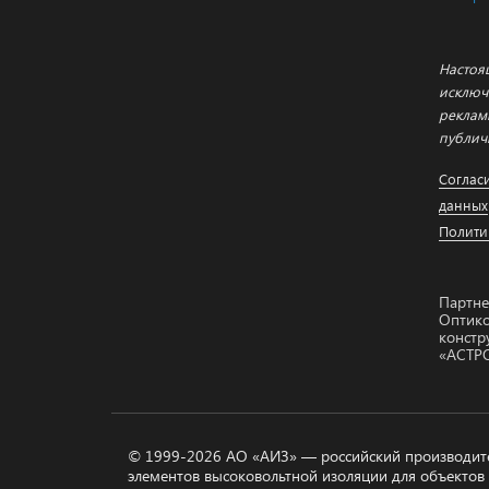
Настоя
исключ
реклам
публич
Соглас
данных
Полити
Партне
Оптико
констр
«АСТР
На сайте осуществляется обработка файлов
работы, анализа сайта и улучшения предос
использованием метрических программ Ян
Analytics. Продолжая пользоваться сайтом,
использование данных технологий.
© 1999-2026 АО «АИЗ» — российский производит
элементов высоковольтной изоляции для объектов 