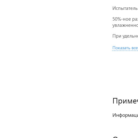
Испытатель
50%-ное ра
увлажненно
При удельн
Показать все
Приме
Информация