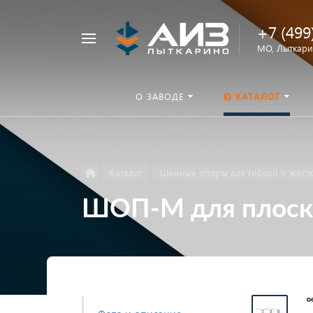
+7 (499
Например,
МО, Лыткарин
ОНШП
Найти
везде
О ЗАВОДЕ
КАТАЛОГ
Каталог
Шинные опоры для гибкой и жест
ШОП-М для плоски