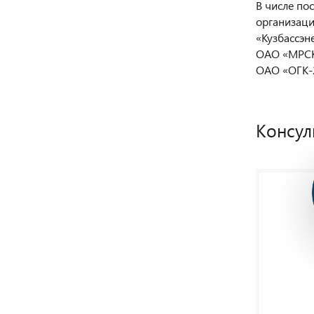
В числе по
организаци
«Кузбассэн
ОАО «МРСК
ОАО «ОГК-2
Консул