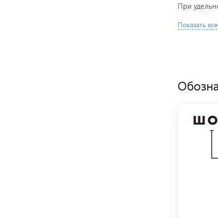
При удельн
Показать все
Обозна