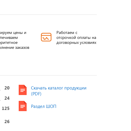
ируем цены и
Работаем с
спечиваем
отсрочкой оплаты на
ритетное
договорных условиях
лнение заказов
20
Скачать каталог продукции
Проходные
ИППУ от 3-
(PDF)
24
изоляторы
35/400-4500A
Раздел ШОП
ИППУ
125
Подробнее
26
Подробнее