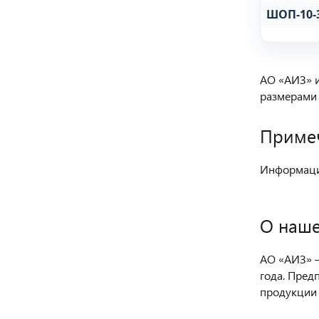
ШОП-10-
АО «АИЗ» 
размерами 
Приме
Информация
О наше
АО «АИЗ» —
года. Пред
продукции 