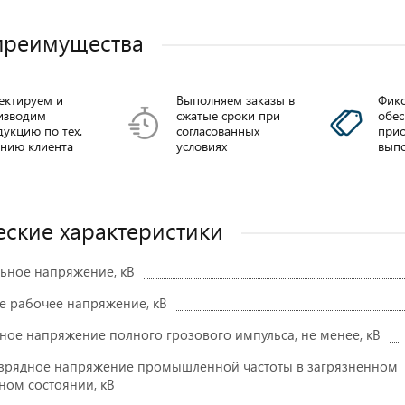
преимущества
ектируем и
Выполняем заказы в
Фикс
изводим
сжатые сроки при
обе
укцию по тех.
согласованных
прио
анию клиента
условиях
выпо
еские характеристики
ное напряжение, кВ
т 3-
Вводы
ОЛК ШПУ-35
 рабочее напряжение, кВ
4500A
трансформаторные
ППВм-35
ное напряжение полного грозового импульса, не менее, кВ
Подробнее
нее
зрядное напряжение промышленной частоты в загрязненном
ном состоянии, кВ
Подробнее