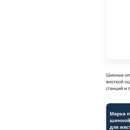
Шинные оп
жесткой ош
станций и 
Марка 
шинной
для же